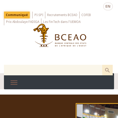
Skip
EN
to
main
Menu
Communiqué
PI-SPI
Recrutements BCEAO
COFEB
Top
content
Prix Abdoulaye FADIGA
Les FinTech dans l'UEMOA