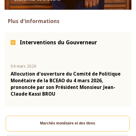
Plus d'informations
Interventions du Gouverneur
04 mars 2026
22 ju
que
Allocution d'ouverture du Comité de Politique
Mot 
Monétaire de la BCEAO du 4 mars 2026,
Kass
-
prononcée par son Président Monsieur Jean-
prés
Claude Kassi BROU
BCE
Marchés monétaire et des titres