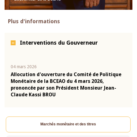
Plus d'informations
Interventions du Gouverneur
04 mars 2026
22 ju
que
Allocution d'ouverture du Comité de Politique
Mot 
Monétaire de la BCEAO du 4 mars 2026,
Kass
-
prononcée par son Président Monsieur Jean-
prés
Claude Kassi BROU
BCE
Marchés monétaire et des titres