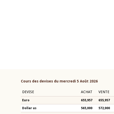
22 juillet 2026
ouverture du Comité de
Mot introductif du Gouvern
étaire de la BCEAO du 4 mars
Claude Kassi BROU lors de l
ée par son Président
présentation du rapport ann
n-Claude Kassi BROU
BCEAO
Cours des devises du mercredi 5 Août 2026
DEVISE
ACHAT
VENTE
Euro
655,957
655,957
Dollar us
565,000
572,000