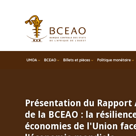
Skip
to
main
content
UMOA
BCEAO
Billets et pièces
Politique monétaire
Présentation du Rapport
de la BCEAO : la résilienc
économies de l'Union face