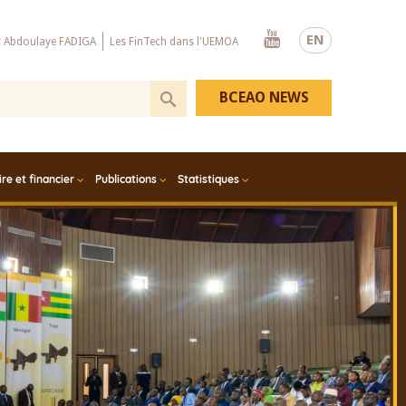
Youtube
EN
x Abdoulaye FADIGA
Les FinTech dans l'UEMOA
BCEAO NEWS
e et financier
Publications
Statistiques