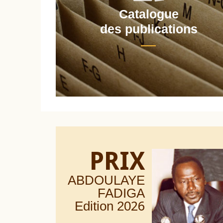
Catalogue
nt
des publications
PRIX
ABDOULAYE
FADIGA
Edition 20
26