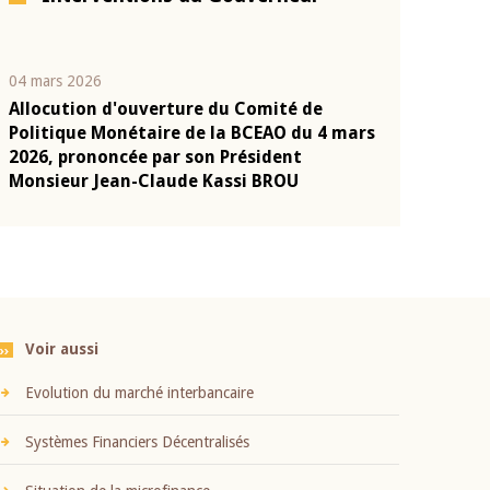
04 mars 2026
22 juillet 2026
Allocution d'ouverture du Comité de
Mot introduc
n
Politique Monétaire de la BCEAO du 4 mars
Claude Kassi
2026, prononcée par son Président
présentation
Monsieur Jean-Claude Kassi BROU
BCEAO
Voir aussi
Evolution du marché interbancaire
Systèmes Financiers Décentralisés