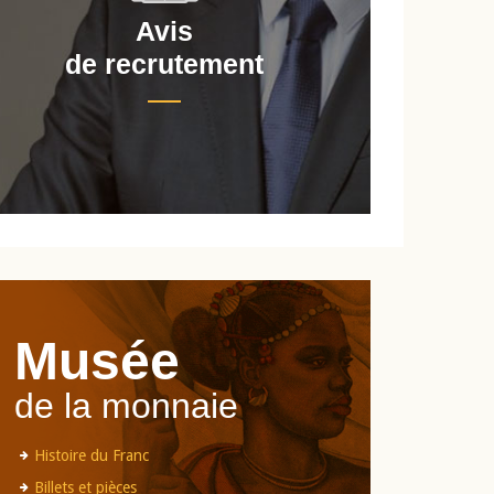
Avis
de recrutement
d
Musée
de la monnaie
Histoire du Franc
Billets et pièces