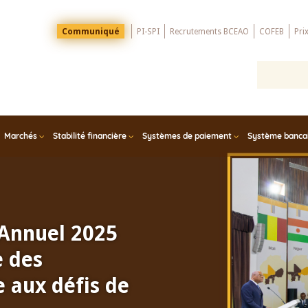
Menu
Communiqué
PI-SPI
Recrutements BCEAO
COFEB
Pri
Top
Marchés
Stabilité financière
Systèmes de paiement
Système bancair
 Annuel 2025
e des
 aux défis de