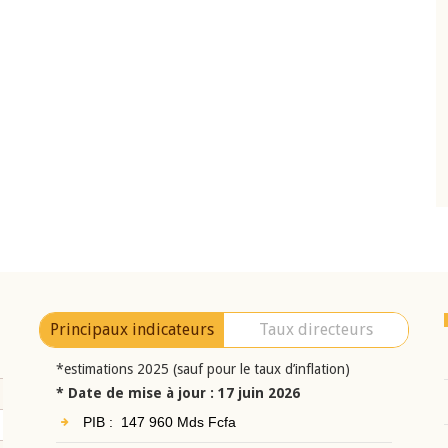
10 juin 2026
eur Jean-
Allocution d'ouverture du Comité de
a cérémonie de
Politique Monétaire de la BCEAO du 10 jui
uel 2025 de la
2026, prononcée par son Président
Monsieur Jean-Claude Kassi BROU
Principaux indicateurs
Taux directeurs
*estimations 2025 (sauf pour le taux d’inflation)
* Date de mise à jour : 17 juin 2026
PIB : 147 960 Mds Fcfa