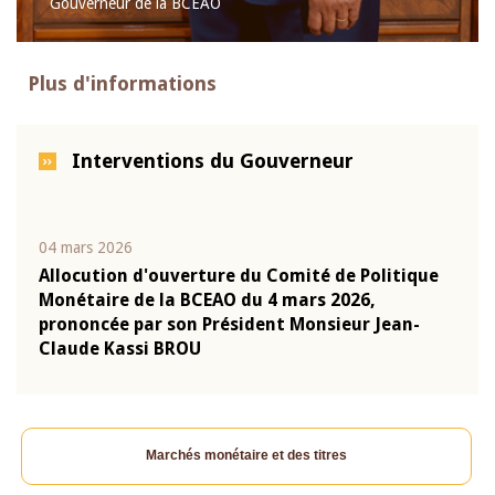
Gouverneur de la BCEAO
Plus d'informations
Interventions du Gouverneur
04 mars 2026
22 ju
que
Allocution d'ouverture du Comité de Politique
Mot 
Monétaire de la BCEAO du 4 mars 2026,
Kass
-
prononcée par son Président Monsieur Jean-
prés
Claude Kassi BROU
BCE
Marchés monétaire et des titres