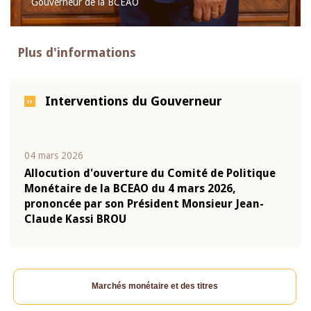
Gouverneur de la BCEAO
Plus d'informations
Interventions du Gouverneur
04 mars 2026
22 ju
que
Allocution d'ouverture du Comité de Politique
Mot 
Monétaire de la BCEAO du 4 mars 2026,
Kass
-
prononcée par son Président Monsieur Jean-
prés
Claude Kassi BROU
BCE
Marchés monétaire et des titres