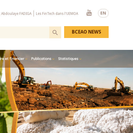
Youtube
EN
x Abdoulaye FADIGA
Les FinTech dans l'UEMOA
BCEAO NEWS
e et financier
Publications
Statistiques