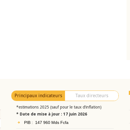
10 juin 2026
eur Jean-
Allocution d'ouverture du Comité de
a cérémonie de
Politique Monétaire de la BCEAO du 10 jui
uel 2025 de la
2026, prononcée par son Président
Monsieur Jean-Claude Kassi BROU
Principaux indicateurs
Taux directeurs
*estimations 2025 (sauf pour le taux d’inflation)
* Date de mise à jour : 17 juin 2026
PIB : 147 960 Mds Fcfa