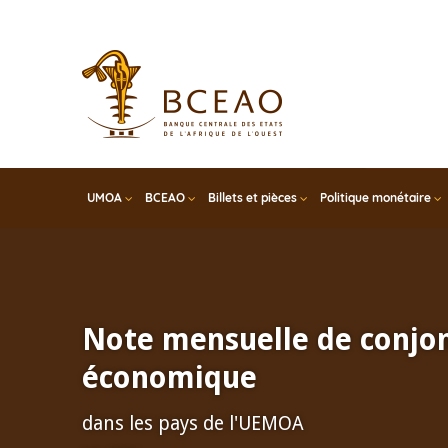
Skip
to
main
content
UMOA
BCEAO
Billets et pièces
Politique monétaire
Note mensuelle de conjo
économique
dans les pays de l'UEMOA