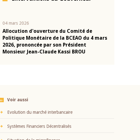
04 mars 2026
22 juillet 2026
Allocution d'ouverture du Comité de
Mot introduc
n
Politique Monétaire de la BCEAO du 4 mars
Claude Kassi
2026, prononcée par son Président
présentation
Monsieur Jean-Claude Kassi BROU
BCEAO
Voir aussi
Evolution du marché interbancaire
Systèmes Financiers Décentralisés