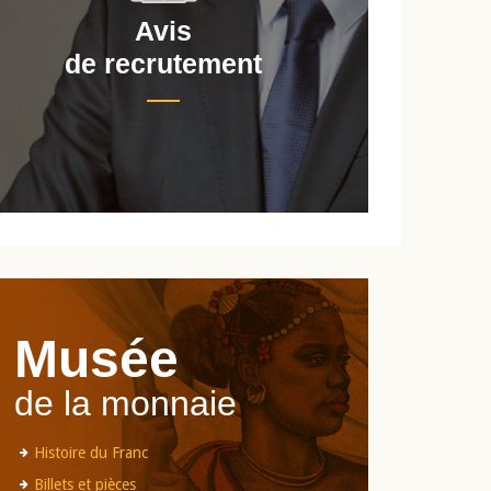
Avis
de recrutement
d
Musée
de la monnaie
Histoire du Franc
Billets et pièces