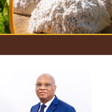
introductif du Gouverneur
Open
configuration
options