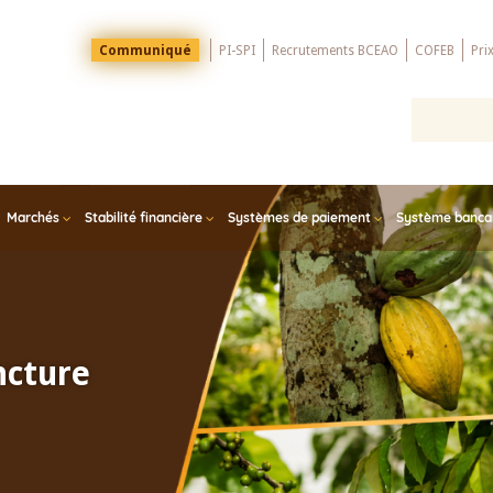
Menu
Communiqué
PI-SPI
Recrutements BCEAO
COFEB
Pri
Top
Marchés
Stabilité financière
Systèmes de paiement
Système bancair
ncture