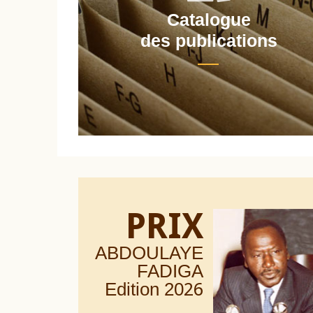
Catalogue
nt
des publications
PRIX
ABDOULAYE
FADIGA
Edition 20
26