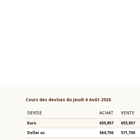
22 juillet 2026
ouverture du Comité de
Mot introductif du Gouvern
étaire de la BCEAO du 4 mars
Claude Kassi BROU lors de l
ée par son Président
présentation du rapport ann
n-Claude Kassi BROU
BCEAO
Cours des devises du jeudi 6 Août 2026
DEVISE
ACHAT
VENTE
Euro
655,957
655,957
Dollar us
564,750
571,750