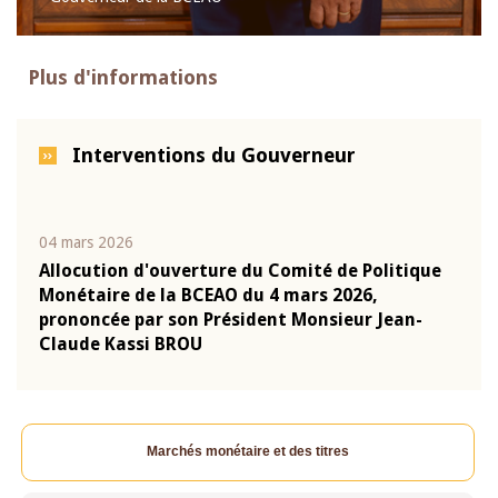
Plus d'informations
Interventions du Gouverneur
04 mars 2026
22 ju
que
Allocution d'ouverture du Comité de Politique
Mot 
Monétaire de la BCEAO du 4 mars 2026,
Kass
-
prononcée par son Président Monsieur Jean-
prés
Claude Kassi BROU
BCE
Marchés monétaire et des titres