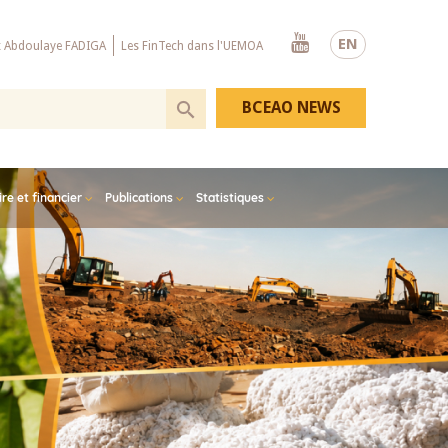
Youtube
EN
x Abdoulaye FADIGA
Les FinTech dans l'UEMOA
BCEAO NEWS
e et financier
Publications
Statistiques