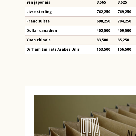
Yen japonais
3,565
3,625
Livre sterling
762,250
769,250
Franc suisse
698,250
704,250
Dollar canadien
402,500
409,500
Yuan chinois
83,500
85,250
Dirham Emirats Arabes Unis
153,500
156,500