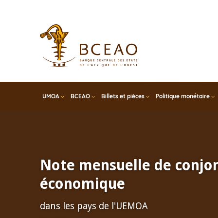
Skip
to
main
content
UMOA
BCEAO
Billets et pièces
Politique monétaire
Note mensuelle de conjo
économique
dans les pays de l'UEMOA