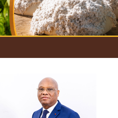
introductif du Gouverneur
Open
configuration
options