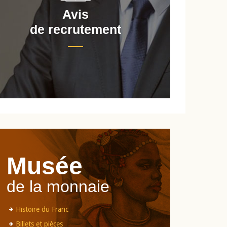
Avis
de recrutement
d
Musée
de la monnaie
Histoire du Franc
Billets et pièces