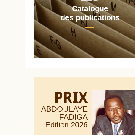
Catalogue
nt
des publications
PRIX
ABDOULAYE
FADIGA
Edition 20
26