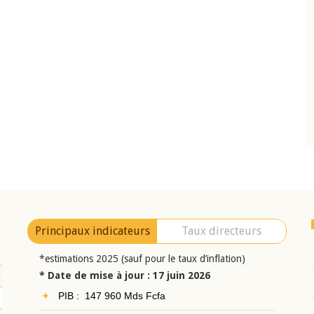
10 juin 2026
eur Jean-
Allocution d'ouverture du Comité de
a cérémonie de
Politique Monétaire de la BCEAO du 10 jui
uel 2025 de la
2026, prononcée par son Président
Monsieur Jean-Claude Kassi BROU
Principaux indicateurs
Taux directeurs
*estimations 2025 (sauf pour le taux d’inflation)
* Date de mise à jour : 17 juin 2026
PIB : 147 960 Mds Fcfa