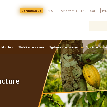
Menu
Communiqué
PI-SPI
Recrutements BCEAO
COFEB
Pri
Top
Marchés
Stabilité financière
Systèmes de paiement
Système bancair
ncture