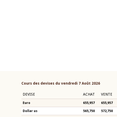
22 juillet 2026
ouverture du Comité de
Mot introductif du Gouvern
étaire de la BCEAO du 4 mars
Claude Kassi BROU lors de l
ée par son Président
présentation du rapport ann
n-Claude Kassi BROU
BCEAO
Cours des devises du vendredi 7 Août 2026
DEVISE
ACHAT
VENTE
Euro
655,957
655,957
Dollar us
565,750
572,750