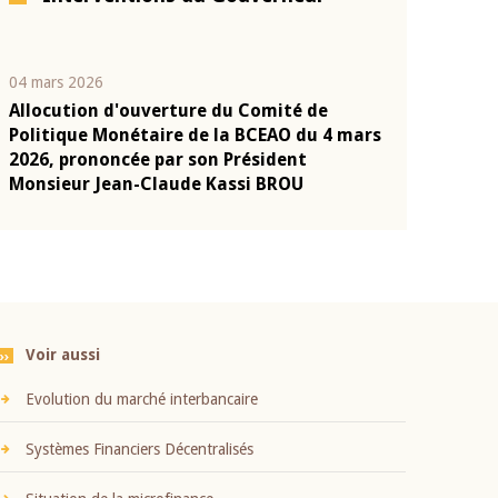
04 mars 2026
22 juillet 2026
Allocution d'ouverture du Comité de
Mot introduc
n
Politique Monétaire de la BCEAO du 4 mars
Claude Kassi
2026, prononcée par son Président
présentation
Monsieur Jean-Claude Kassi BROU
BCEAO
Voir aussi
Evolution du marché interbancaire
Systèmes Financiers Décentralisés