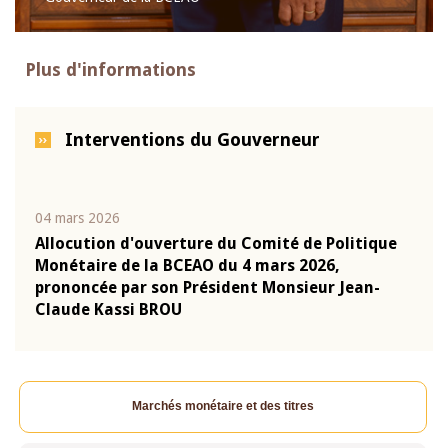
Plus d'informations
Interventions du Gouverneur
04 mars 2026
22 ju
que
Allocution d'ouverture du Comité de Politique
Mot 
Monétaire de la BCEAO du 4 mars 2026,
Kass
-
prononcée par son Président Monsieur Jean-
prés
Claude Kassi BROU
BCE
Marchés monétaire et des titres