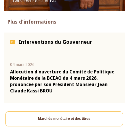
Gouverneur de la BCEAO
Plus d'informations
Interventions du Gouverneur
04 mars 2026
22 ju
que
Allocution d'ouverture du Comité de Politique
Mot 
Monétaire de la BCEAO du 4 mars 2026,
Kass
-
prononcée par son Président Monsieur Jean-
prés
Claude Kassi BROU
BCE
Marchés monétaire et des titres