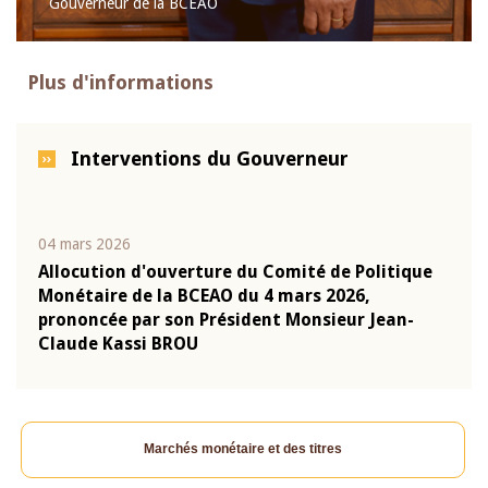
Gouverneur de la BCEAO
Plus d'informations
Interventions du Gouverneur
04 mars 2026
22 ju
que
Allocution d'ouverture du Comité de Politique
Mot 
Monétaire de la BCEAO du 4 mars 2026,
Kass
-
prononcée par son Président Monsieur Jean-
prés
Claude Kassi BROU
BCE
Marchés monétaire et des titres