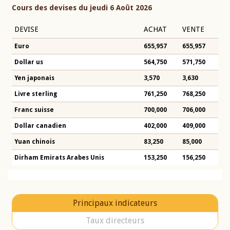
Cours des devises du jeudi 6 Août 2026
DEVISE
ACHAT
VENTE
Euro
655,957
655,957
Dollar us
564,750
571,750
Yen japonais
3,570
3,630
Livre sterling
761,250
768,250
Franc suisse
700,000
706,000
Dollar canadien
402,000
409,000
Yuan chinois
83,250
85,000
Dirham Emirats Arabes Unis
153,250
156,250
Principaux indicateurs
Taux directeurs