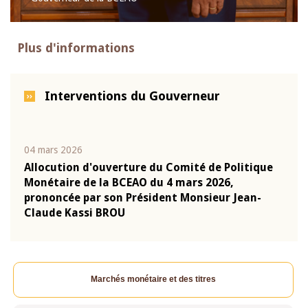
Plus d'informations
Interventions du Gouverneur
04 mars 2026
22 ju
que
Allocution d'ouverture du Comité de Politique
Mot 
Monétaire de la BCEAO du 4 mars 2026,
Kass
-
prononcée par son Président Monsieur Jean-
prés
Claude Kassi BROU
BCE
Marchés monétaire et des titres