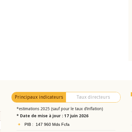
10 juin 2026
eur Jean-
Allocution d'ouverture du Comité de
a cérémonie de
Politique Monétaire de la BCEAO du 10 jui
uel 2025 de la
2026, prononcée par son Président
Monsieur Jean-Claude Kassi BROU
Principaux indicateurs
Taux directeurs
*estimations 2025 (sauf pour le taux d’inflation)
* Date de mise à jour : 17 juin 2026
PIB : 147 960 Mds Fcfa