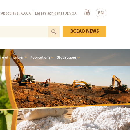
Youtube
EN
x Abdoulaye FADIGA
Les FinTech dans l'UEMOA
BCEAO NEWS
e et financier
Publications
Statistiques