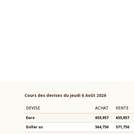
22 juillet 2026
ouverture du Comité de
Mot introductif du Gouvern
étaire de la BCEAO du 4 mars
Claude Kassi BROU lors de l
ée par son Président
présentation du rapport ann
n-Claude Kassi BROU
BCEAO
Cours des devises du jeudi 6 Août 2026
DEVISE
ACHAT
VENTE
Euro
655,957
655,957
Dollar us
564,750
571,750