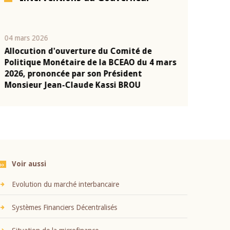
04 mars 2026
22 juillet 2026
Allocution d'ouverture du Comité de
Mot introduc
n
Politique Monétaire de la BCEAO du 4 mars
Claude Kassi
2026, prononcée par son Président
présentation
Monsieur Jean-Claude Kassi BROU
BCEAO
Voir aussi
Evolution du marché interbancaire
Systèmes Financiers Décentralisés