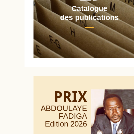
Catalogue
nt
des publications
PRIX
ABDOULAYE
FADIGA
Edition 20
26