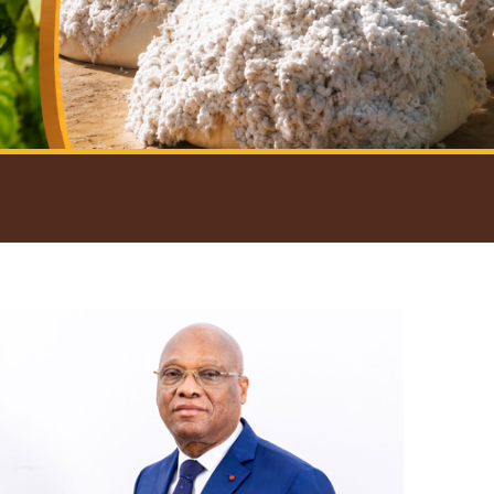
introductif du Gouverneur
Open
configuration
options