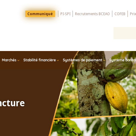
Menu
Communiqué
PI-SPI
Recrutements BCEAO
COFEB
Pri
Top
Marchés
Stabilité financière
Systèmes de paiement
Système bancair
ncture