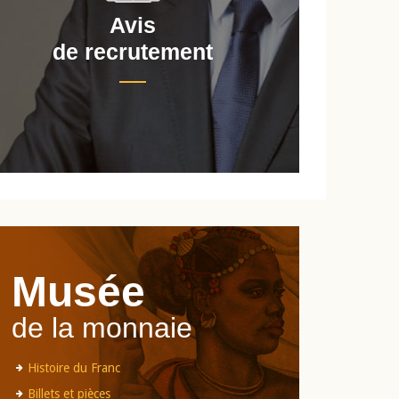
Avis
de recrutement
d
Musée
de la monnaie
Histoire du Franc
Billets et pièces