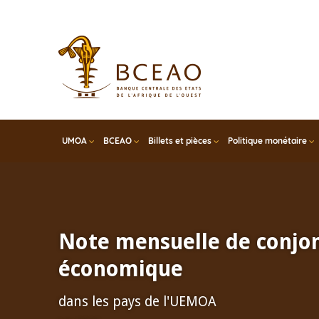
Skip
to
main
content
UMOA
BCEAO
Billets et pièces
Politique monétaire
Note mensuelle de conjo
économique
dans les pays de l'UEMOA