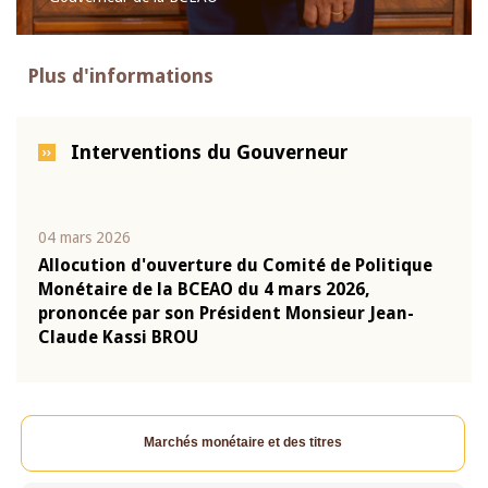
Plus d'informations
Interventions du Gouverneur
04 mars 2026
22 ju
que
Allocution d'ouverture du Comité de Politique
Mot 
Monétaire de la BCEAO du 4 mars 2026,
Kass
-
prononcée par son Président Monsieur Jean-
prés
Claude Kassi BROU
BCE
Marchés monétaire et des titres