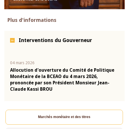
Plus d'informations
Interventions du Gouverneur
04 mars 2026
22 ju
que
Allocution d'ouverture du Comité de Politique
Mot 
Monétaire de la BCEAO du 4 mars 2026,
Kass
-
prononcée par son Président Monsieur Jean-
prés
Claude Kassi BROU
BCE
Marchés monétaire et des titres