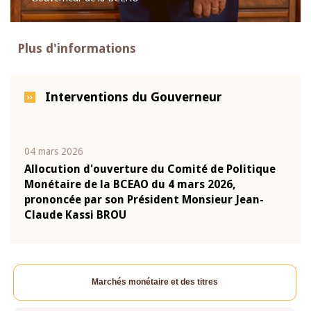
Plus d'informations
Interventions du Gouverneur
04 mars 2026
22 ju
que
Allocution d'ouverture du Comité de Politique
Mot 
Monétaire de la BCEAO du 4 mars 2026,
Kass
-
prononcée par son Président Monsieur Jean-
prés
Claude Kassi BROU
BCE
Marchés monétaire et des titres