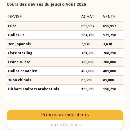
Cours des devises du jeudi 6 Août 2026
DEVISE
ACHAT
VENTE
Euro
655,957
655,957
Dollar us
564,750
571,750
Yen japonais
3,570
3,630
Livre sterling
761,250
768,250
Franc suisse
700,000
706,000
Dollar canadien
402,000
409,000
Yuan chinois
83,250
85,000
Dirham Emirats Arabes Unis
153,250
156,250
Principaux indicateurs
Taux directeurs