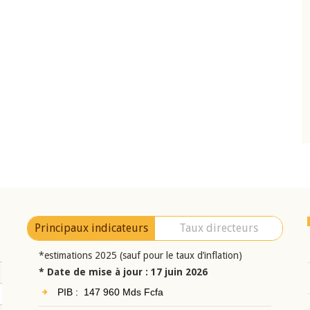
10 juin 2026
eur Jean-
Allocution d'ouverture du Comité de
a cérémonie de
Politique Monétaire de la BCEAO du 10 jui
uel 2025 de la
2026, prononcée par son Président
Monsieur Jean-Claude Kassi BROU
Principaux indicateurs
Taux directeurs
*estimations 2025 (sauf pour le taux d’inflation)
* Date de mise à jour : 17 juin 2026
PIB : 147 960 Mds Fcfa