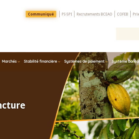
Menu
Communiqué
PI-SPI
Recrutements BCEAO
COFEB
Pri
Top
Marchés
Stabilité financière
Systèmes de paiement
Système bancair
ncture