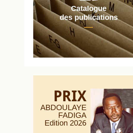
Catalogue
nt
des publications
PRIX
ABDOULAYE
FADIGA
Edition 20
26