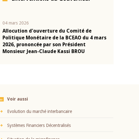
04 mars 2026
22 juillet 2026
Allocution d'ouverture du Comité de
Mot introduc
n
Politique Monétaire de la BCEAO du 4 mars
Claude Kassi
2026, prononcée par son Président
présentation
Monsieur Jean-Claude Kassi BROU
BCEAO
Voir aussi
Evolution du marché interbancaire
Systèmes Financiers Décentralisés