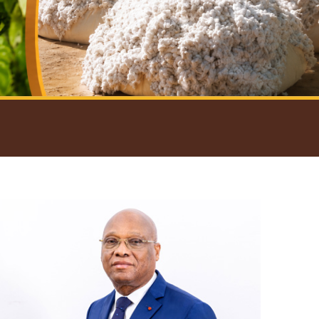
introductif du Gouverneur
Open
configuration
options