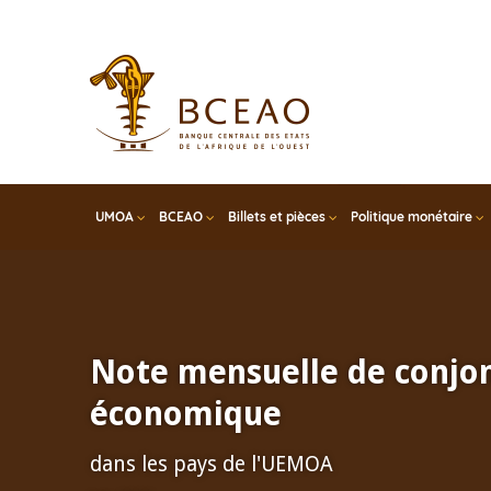
Skip
to
main
content
UMOA
BCEAO
Billets et pièces
Politique monétaire
Note mensuelle de conjo
économique
dans les pays de l'UEMOA