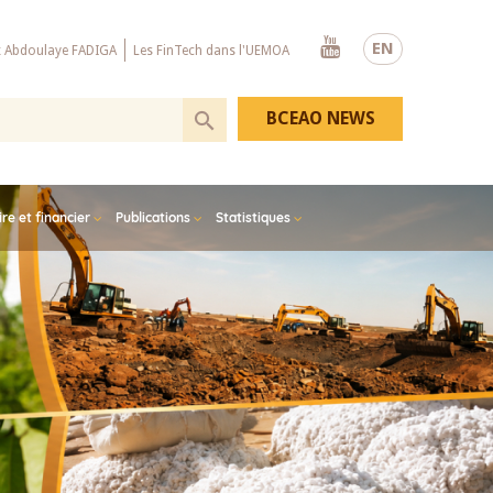
Youtube
EN
x Abdoulaye FADIGA
Les FinTech dans l'UEMOA
BCEAO NEWS
e et financier
Publications
Statistiques