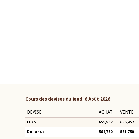
22 juillet 2026
ouverture du Comité de
Mot introductif du Gouvern
étaire de la BCEAO du 4 mars
Claude Kassi BROU lors de l
ée par son Président
présentation du rapport ann
n-Claude Kassi BROU
BCEAO
Cours des devises du jeudi 6 Août 2026
DEVISE
ACHAT
VENTE
Euro
655,957
655,957
Dollar us
564,750
571,750