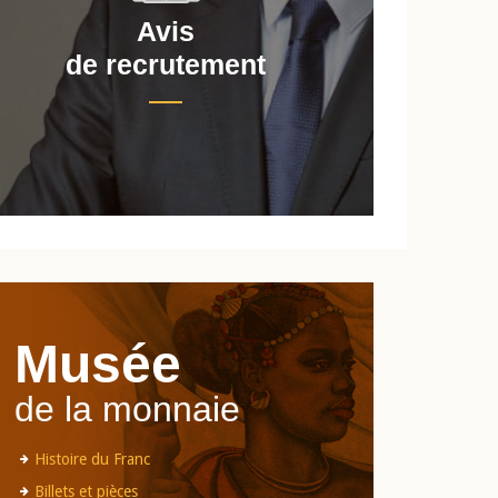
Avis
de recrutement
d
Musée
de la monnaie
Histoire du Franc
Billets et pièces