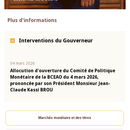
Plus d'informations
Interventions du Gouverneur
04 mars 2026
22 ju
que
Allocution d'ouverture du Comité de Politique
Mot 
Monétaire de la BCEAO du 4 mars 2026,
Kass
-
prononcée par son Président Monsieur Jean-
prés
Claude Kassi BROU
BCE
Marchés monétaire et des titres