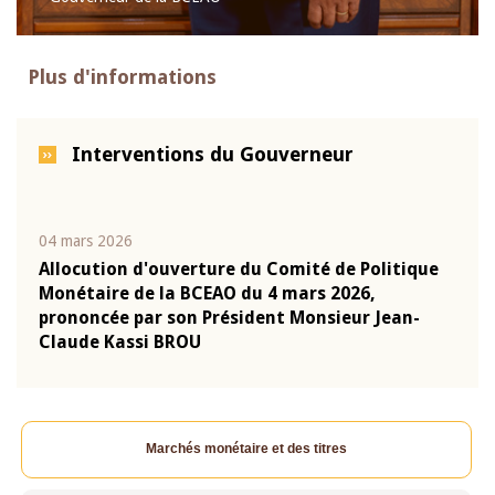
Plus d'informations
Interventions du Gouverneur
04 mars 2026
22 ju
que
Allocution d'ouverture du Comité de Politique
Mot 
Monétaire de la BCEAO du 4 mars 2026,
Kass
-
prononcée par son Président Monsieur Jean-
prés
Claude Kassi BROU
BCE
Marchés monétaire et des titres