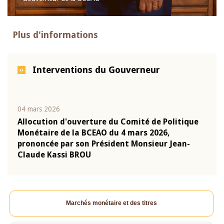
Plus d'informations
Interventions du Gouverneur
04 mars 2026
22 ju
que
Allocution d'ouverture du Comité de Politique
Mot 
Monétaire de la BCEAO du 4 mars 2026,
Kass
-
prononcée par son Président Monsieur Jean-
prés
Claude Kassi BROU
BCE
Marchés monétaire et des titres