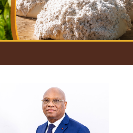
introductif du Gouverneur
Open
configuration
options