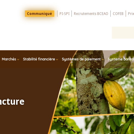
Menu
Communiqué
PI-SPI
Recrutements BCEAO
COFEB
Pri
Top
Marchés
Stabilité financière
Systèmes de paiement
Système bancair
ncture