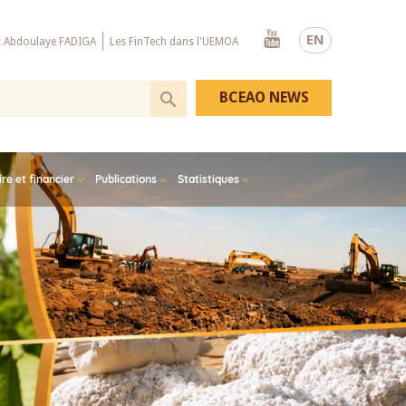
Youtube
EN
x Abdoulaye FADIGA
Les FinTech dans l'UEMOA
BCEAO NEWS
e et financier
Publications
Statistiques