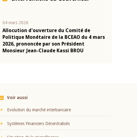
04 mars 2026
22 juillet 2026
Allocution d'ouverture du Comité de
Mot introduc
n
Politique Monétaire de la BCEAO du 4 mars
Claude Kassi
2026, prononcée par son Président
présentation
Monsieur Jean-Claude Kassi BROU
BCEAO
Voir aussi
Evolution du marché interbancaire
Systèmes Financiers Décentralisés