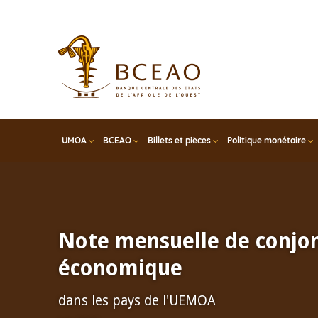
Skip
to
main
content
UMOA
BCEAO
Billets et pièces
Politique monétaire
Note mensuelle de conjo
économique
dans les pays de l'UEMOA