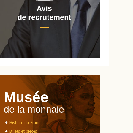
Avis
de recrutement
d
Musée
de la monnaie
Histoire du Franc
Billets et pièces