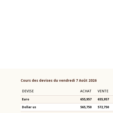
22 juillet 2026
ouverture du Comité de
Mot introductif du Gouvern
étaire de la BCEAO du 4 mars
Claude Kassi BROU lors de l
ée par son Président
présentation du rapport ann
n-Claude Kassi BROU
BCEAO
Cours des devises du vendredi 7 Août 2026
DEVISE
ACHAT
VENTE
Euro
655,957
655,957
Dollar us
565,750
572,750