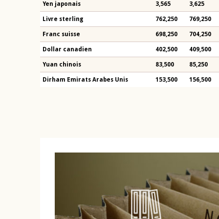
Yen japonais
3,565
3,625
Livre sterling
762,250
769,250
Franc suisse
698,250
704,250
Dollar canadien
402,500
409,500
Yuan chinois
83,500
85,250
Dirham Emirats Arabes Unis
153,500
156,500