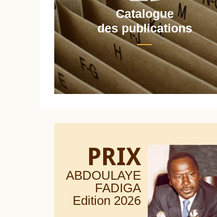
Catalogue
nt
des publications
PRIX
ABDOULAYE
FADIGA
Edition 20
26