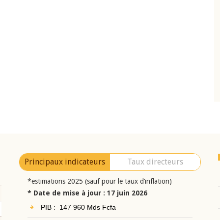
10 juin 2026
eur Jean-
Allocution d'ouverture du Comité de
a cérémonie de
Politique Monétaire de la BCEAO du 10 jui
uel 2025 de la
2026, prononcée par son Président
Monsieur Jean-Claude Kassi BROU
Principaux indicateurs
Taux directeurs
*estimations 2025 (sauf pour le taux d’inflation)
* Date de mise à jour : 17 juin 2026
PIB : 147 960 Mds Fcfa