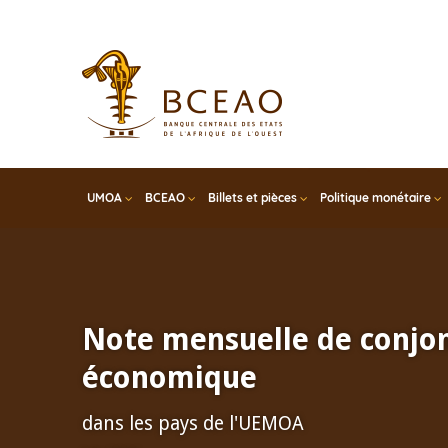
Skip
to
main
content
UMOA
BCEAO
Billets et pièces
Politique monétaire
Note mensuelle de conjo
économique
dans les pays de l'UEMOA