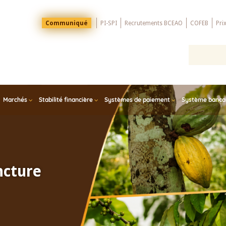
Menu
Communiqué
PI-SPI
Recrutements BCEAO
COFEB
Pri
Top
Marchés
Stabilité financière
Systèmes de paiement
Système bancair
ncture