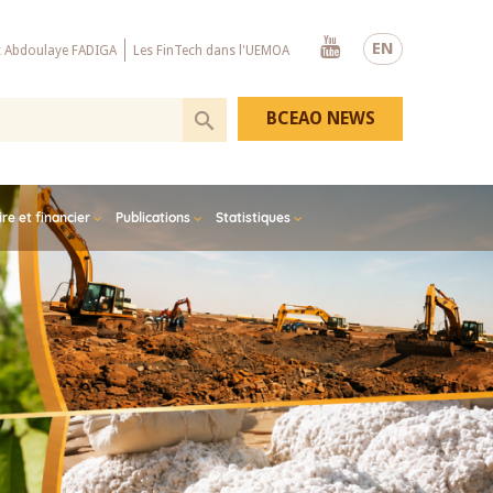
Youtube
EN
x Abdoulaye FADIGA
Les FinTech dans l'UEMOA
BCEAO NEWS
e et financier
Publications
Statistiques