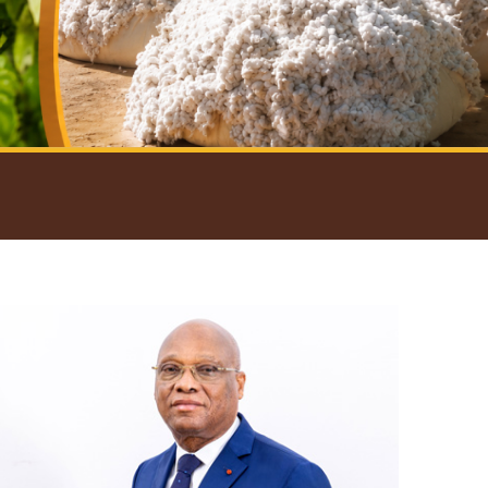
introductif du Gouverneur
Open
configuration
options