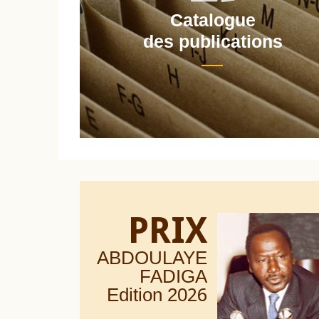
Catalogue
nt
des publications
PRIX
ABDOULAYE
FADIGA
Edition 20
26