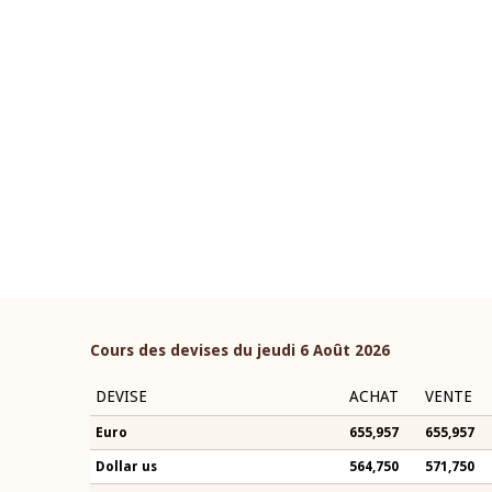
22 juillet 2026
ouverture du Comité de
Mot introductif du Gouvern
étaire de la BCEAO du 4 mars
Claude Kassi BROU lors de l
ée par son Président
présentation du rapport ann
n-Claude Kassi BROU
BCEAO
Cours des devises du jeudi 6 Août 2026
DEVISE
ACHAT
VENTE
Euro
655,957
655,957
Dollar us
564,750
571,750