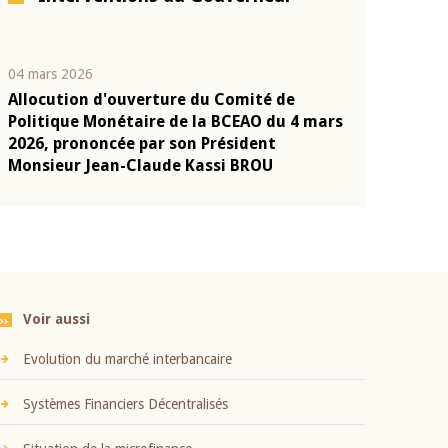
04 mars 2026
22 juillet 2026
Allocution d'ouverture du Comité de
Mot introduc
n
Politique Monétaire de la BCEAO du 4 mars
Claude Kassi
2026, prononcée par son Président
présentation
Monsieur Jean-Claude Kassi BROU
BCEAO
Voir aussi
Evolution du marché interbancaire
Systèmes Financiers Décentralisés