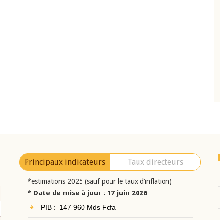
10 juin 2026
eur Jean-
Allocution d'ouverture du Comité de
a cérémonie de
Politique Monétaire de la BCEAO du 10 jui
uel 2025 de la
2026, prononcée par son Président
Monsieur Jean-Claude Kassi BROU
Principaux indicateurs
Taux directeurs
*estimations 2025 (sauf pour le taux d’inflation)
* Date de mise à jour : 17 juin 2026
PIB : 147 960 Mds Fcfa