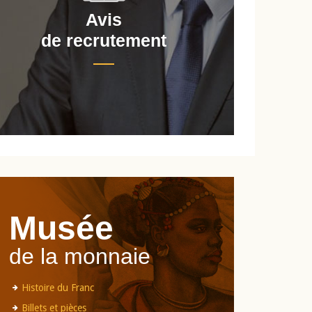
Avis
de recrutement
d
Musée
de la monnaie
Histoire du Franc
Billets et pièces