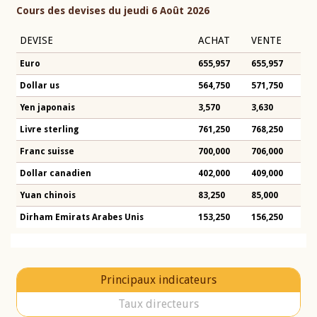
Cours des devises du jeudi 6 Août 2026
DEVISE
ACHAT
VENTE
Euro
655,957
655,957
Dollar us
564,750
571,750
Yen japonais
3,570
3,630
Livre sterling
761,250
768,250
Franc suisse
700,000
706,000
Dollar canadien
402,000
409,000
Yuan chinois
83,250
85,000
Dirham Emirats Arabes Unis
153,250
156,250
Principaux indicateurs
Taux directeurs