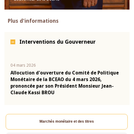
Plus d'informations
Interventions du Gouverneur
04 mars 2026
22 ju
que
Allocution d'ouverture du Comité de Politique
Mot 
Monétaire de la BCEAO du 4 mars 2026,
Kass
-
prononcée par son Président Monsieur Jean-
prés
Claude Kassi BROU
BCE
Marchés monétaire et des titres