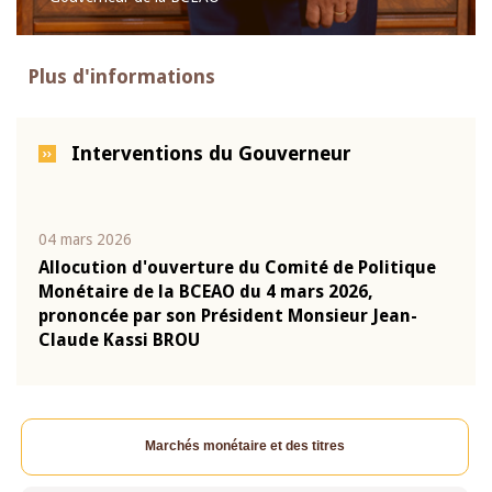
Plus d'informations
Interventions du Gouverneur
04 mars 2026
22 ju
que
Allocution d'ouverture du Comité de Politique
Mot 
Monétaire de la BCEAO du 4 mars 2026,
Kass
-
prononcée par son Président Monsieur Jean-
prés
Claude Kassi BROU
BCE
Marchés monétaire et des titres