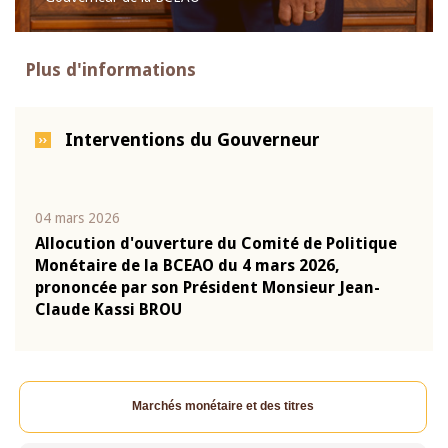
Plus d'informations
Interventions du Gouverneur
04 mars 2026
22 ju
que
Allocution d'ouverture du Comité de Politique
Mot 
Monétaire de la BCEAO du 4 mars 2026,
Kass
-
prononcée par son Président Monsieur Jean-
prés
Claude Kassi BROU
BCE
Marchés monétaire et des titres