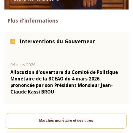
Plus d'informations
Interventions du Gouverneur
04 mars 2026
22 ju
que
Allocution d'ouverture du Comité de Politique
Mot 
Monétaire de la BCEAO du 4 mars 2026,
Kass
-
prononcée par son Président Monsieur Jean-
prés
Claude Kassi BROU
BCE
Marchés monétaire et des titres