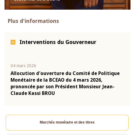
Plus d'informations
Interventions du Gouverneur
04 mars 2026
22 ju
que
Allocution d'ouverture du Comité de Politique
Mot 
Monétaire de la BCEAO du 4 mars 2026,
Kass
-
prononcée par son Président Monsieur Jean-
prés
Claude Kassi BROU
BCE
Marchés monétaire et des titres