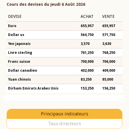
Cours des devises du jeudi 6 Août 2026
DEVISE
ACHAT
VENTE
Euro
655,957
655,957
Dollar us
564,750
571,750
Yen japonais
3,570
3,630
Livre sterling
761,250
768,250
Franc suisse
700,000
706,000
Dollar canadien
402,000
409,000
Yuan chinois
83,250
85,000
Dirham Emirats Arabes Unis
153,250
156,250
Principaux indicateurs
Taux directeurs