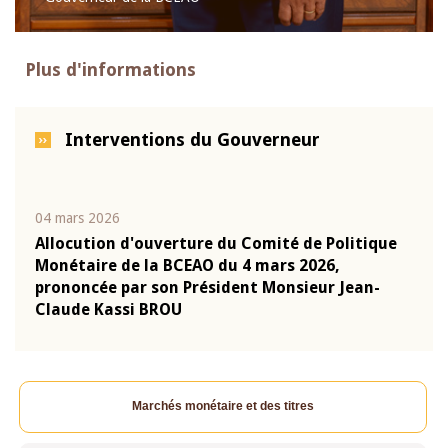
Plus d'informations
Interventions du Gouverneur
04 mars 2026
22 ju
que
Allocution d'ouverture du Comité de Politique
Mot 
Monétaire de la BCEAO du 4 mars 2026,
Kass
-
prononcée par son Président Monsieur Jean-
prés
Claude Kassi BROU
BCE
Marchés monétaire et des titres