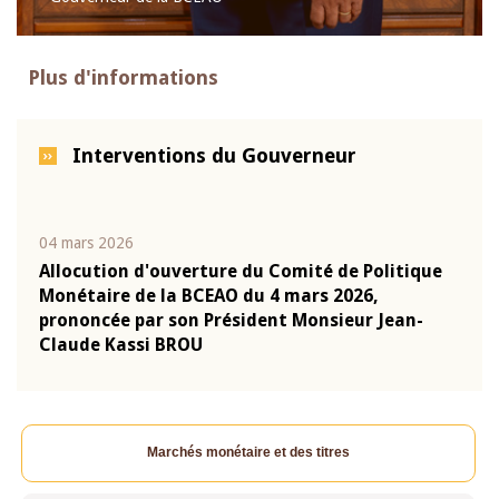
Plus d'informations
Interventions du Gouverneur
04 mars 2026
22 ju
que
Allocution d'ouverture du Comité de Politique
Mot 
Monétaire de la BCEAO du 4 mars 2026,
Kass
-
prononcée par son Président Monsieur Jean-
prés
Claude Kassi BROU
BCE
Marchés monétaire et des titres