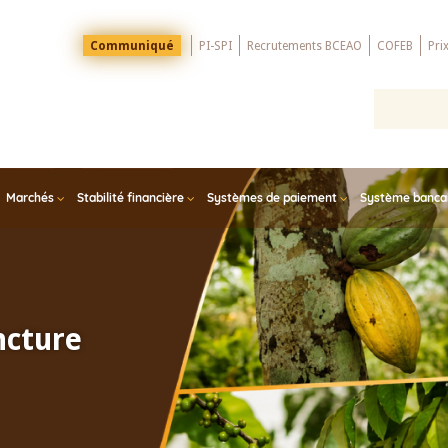
Menu
Communiqué
PI-SPI
Recrutements BCEAO
COFEB
Pri
Top
Marchés
Stabilité financière
Systèmes de paiement
Système bancair
ncture