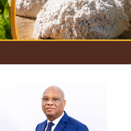
introductif du Gouverneur
Open
configuration
options