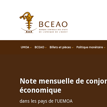
Skip
to
main
content
UMOA
BCEAO
Billets et pièces
Politique monétaire
Note mensuelle de conjo
économique
dans les pays de l'UEMOA