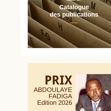
Catalogue
nt
des publications
PRIX
ABDOULAYE
FADIGA
Edition 20
26