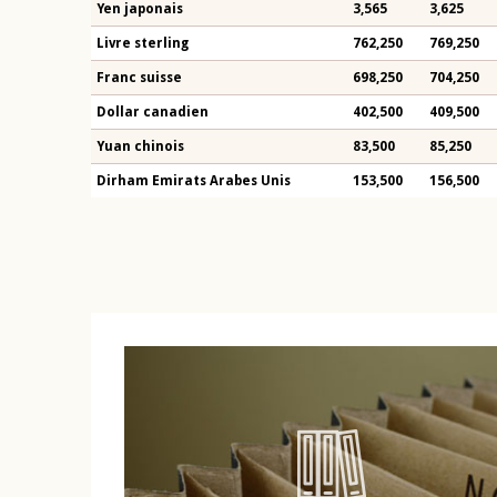
Yen japonais
3,565
3,625
Livre sterling
762,250
769,250
Franc suisse
698,250
704,250
Dollar canadien
402,500
409,500
Yuan chinois
83,500
85,250
Dirham Emirats Arabes Unis
153,500
156,500