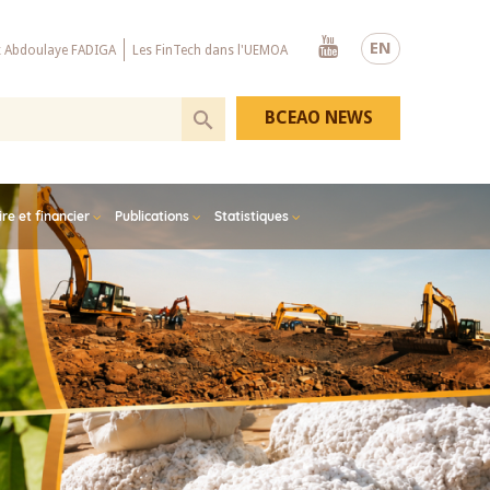
Youtube
EN
x Abdoulaye FADIGA
Les FinTech dans l'UEMOA
BCEAO NEWS
e et financier
Publications
Statistiques