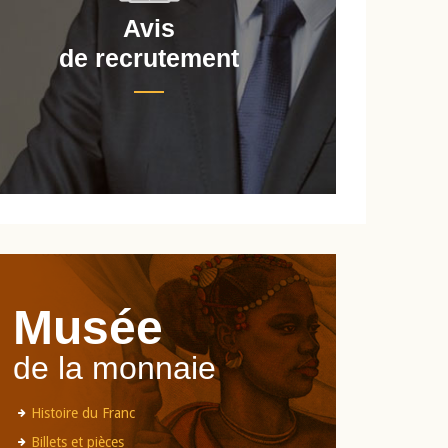
Avis
de recrutement
d
Musée
de la monnaie
Histoire du Franc
Billets et pièces