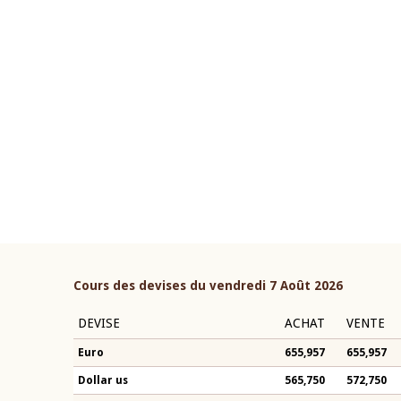
22 juillet 2026
ouverture du Comité de
Mot introductif du Gouvern
étaire de la BCEAO du 4 mars
Claude Kassi BROU lors de l
ée par son Président
présentation du rapport ann
n-Claude Kassi BROU
BCEAO
Cours des devises du vendredi 7 Août 2026
DEVISE
ACHAT
VENTE
Euro
655,957
655,957
Dollar us
565,750
572,750