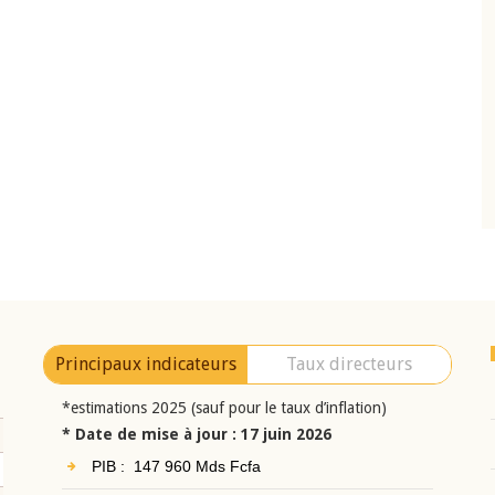
10 juin 2026
eur Jean-
Allocution d'ouverture du Comité de
a cérémonie de
Politique Monétaire de la BCEAO du 10 jui
uel 2025 de la
2026, prononcée par son Président
Monsieur Jean-Claude Kassi BROU
Principaux indicateurs
Taux directeurs
*estimations 2025 (sauf pour le taux d’inflation)
* Date de mise à jour : 17 juin 2026
PIB : 147 960 Mds Fcfa