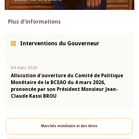
Plus d'informations
Interventions du Gouverneur
04 mars 2026
22 ju
que
Allocution d'ouverture du Comité de Politique
Mot 
Monétaire de la BCEAO du 4 mars 2026,
Kass
-
prononcée par son Président Monsieur Jean-
prés
Claude Kassi BROU
BCE
Marchés monétaire et des titres