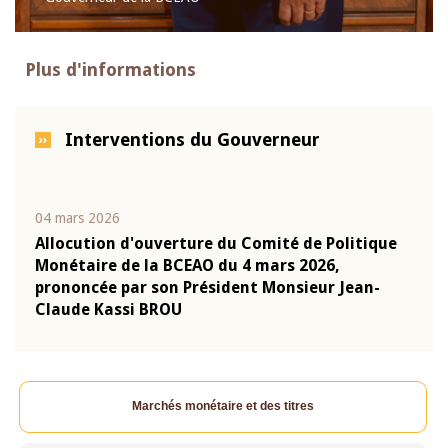
Plus d'informations
Interventions du Gouverneur
04 mars 2026
22 ju
que
Allocution d'ouverture du Comité de Politique
Mot 
Monétaire de la BCEAO du 4 mars 2026,
Kass
-
prononcée par son Président Monsieur Jean-
prés
Claude Kassi BROU
BCE
Marchés monétaire et des titres