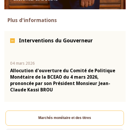
Plus d'informations
Interventions du Gouverneur
04 mars 2026
22 ju
que
Allocution d'ouverture du Comité de Politique
Mot 
Monétaire de la BCEAO du 4 mars 2026,
Kass
-
prononcée par son Président Monsieur Jean-
prés
Claude Kassi BROU
BCE
Marchés monétaire et des titres