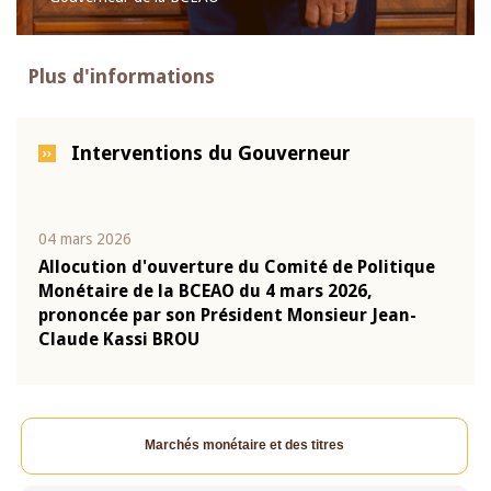
Plus d'informations
Interventions du Gouverneur
04 mars 2026
22 ju
que
Allocution d'ouverture du Comité de Politique
Mot 
Monétaire de la BCEAO du 4 mars 2026,
Kass
-
prononcée par son Président Monsieur Jean-
prés
Claude Kassi BROU
BCE
Marchés monétaire et des titres