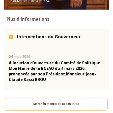
Gouverneur de la BCEAO
Plus d'informations
Interventions du Gouverneur
04 mars 2026
22 ju
que
Allocution d'ouverture du Comité de Politique
Mot 
Monétaire de la BCEAO du 4 mars 2026,
Kass
-
prononcée par son Président Monsieur Jean-
prés
Claude Kassi BROU
BCE
Marchés monétaire et des titres