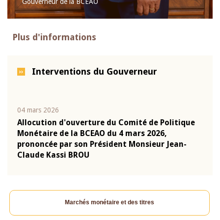
Gouverneur de la BCEAO
Plus d'informations
Interventions du Gouverneur
04 mars 2026
22 ju
que
Allocution d'ouverture du Comité de Politique
Mot 
Monétaire de la BCEAO du 4 mars 2026,
Kass
-
prononcée par son Président Monsieur Jean-
prés
Claude Kassi BROU
BCE
Marchés monétaire et des titres