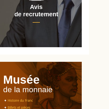
Avis
de recrutement
d
Musée
de la monnaie
Histoire du Franc
Billets et pièces