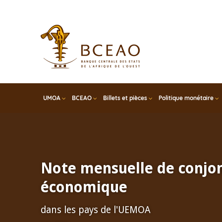
Skip
to
main
content
UMOA
BCEAO
Billets et pièces
Politique monétaire
Note mensuelle de conjo
économique
dans les pays de l'UEMOA