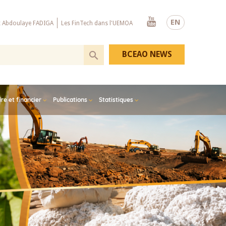
Youtube
EN
x Abdoulaye FADIGA
Les FinTech dans l'UEMOA
BCEAO NEWS
e et financier
Publications
Statistiques