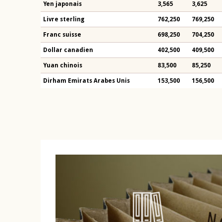
Yen japonais
3,565
3,625
Livre sterling
762,250
769,250
Franc suisse
698,250
704,250
Dollar canadien
402,500
409,500
Yuan chinois
83,500
85,250
Dirham Emirats Arabes Unis
153,500
156,500