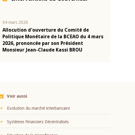
04 mars 2026
22 juillet 2026
Allocution d'ouverture du Comité de
Mot introduc
n
Politique Monétaire de la BCEAO du 4 mars
Claude Kassi
2026, prononcée par son Président
présentation
Monsieur Jean-Claude Kassi BROU
BCEAO
Voir aussi
Evolution du marché interbancaire
Systèmes Financiers Décentralisés