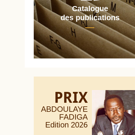
Catalogue
nt
des publications
PRIX
ABDOULAYE
FADIGA
Edition 20
26