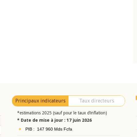
10 juin 2026
eur Jean-
Allocution d'ouverture du Comité de
a cérémonie de
Politique Monétaire de la BCEAO du 10 jui
uel 2025 de la
2026, prononcée par son Président
Monsieur Jean-Claude Kassi BROU
Principaux indicateurs
Taux directeurs
*estimations 2025 (sauf pour le taux d’inflation)
* Date de mise à jour : 17 juin 2026
PIB : 147 960 Mds Fcfa