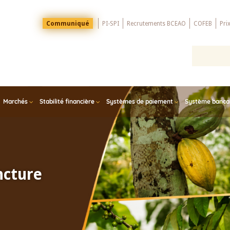
Menu
Communiqué
PI-SPI
Recrutements BCEAO
COFEB
Pri
Top
Marchés
Stabilité financière
Systèmes de paiement
Système bancair
ncture