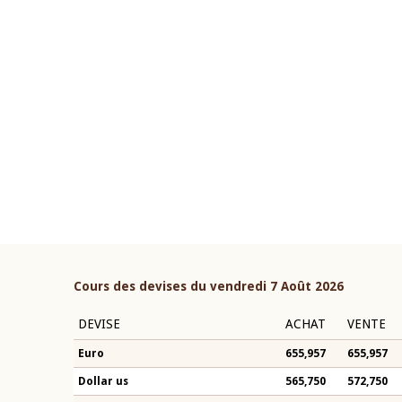
22 juillet 2026
ouverture du Comité de
Mot introductif du Gouvern
étaire de la BCEAO du 4 mars
Claude Kassi BROU lors de l
ée par son Président
présentation du rapport ann
n-Claude Kassi BROU
BCEAO
Cours des devises du vendredi 7 Août 2026
DEVISE
ACHAT
VENTE
Euro
655,957
655,957
Dollar us
565,750
572,750