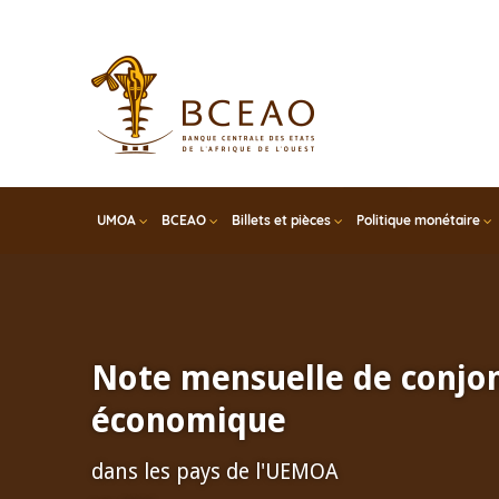
Skip
to
main
content
UMOA
BCEAO
Billets et pièces
Politique monétaire
Note mensuelle de conjo
économique
dans les pays de l'UEMOA