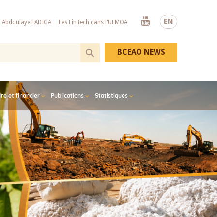
Youtube
EN
x Abdoulaye FADIGA
Les FinTech dans l'UEMOA
BCEAO NEWS
e et financier
Publications
Statistiques