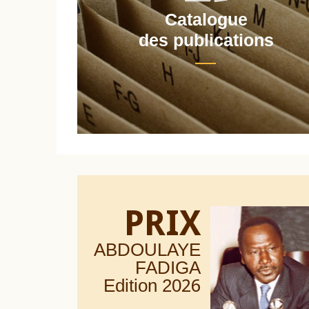
Catalogue
nt
des publications
PRIX
ABDOULAYE
FADIGA
Edition 20
26