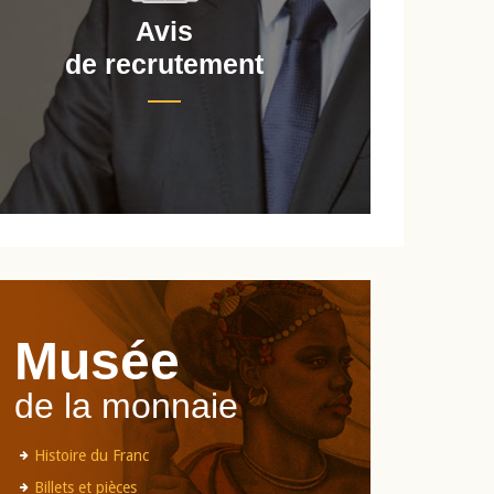
Avis
de recrutement
d
Musée
de la monnaie
Histoire du Franc
Billets et pièces