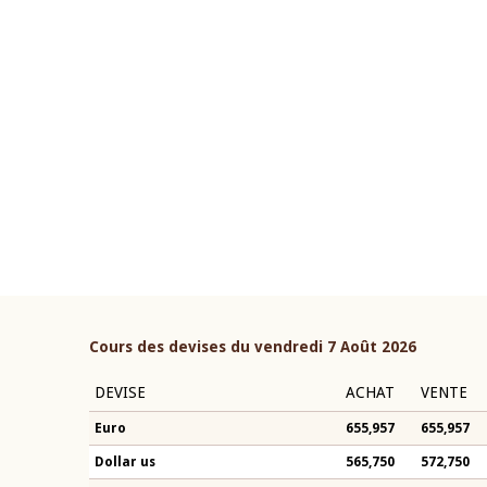
22 juillet 2026
ouverture du Comité de
Mot introductif du Gouvern
étaire de la BCEAO du 4 mars
Claude Kassi BROU lors de l
ée par son Président
présentation du rapport ann
n-Claude Kassi BROU
BCEAO
Cours des devises du vendredi 7 Août 2026
DEVISE
ACHAT
VENTE
Euro
655,957
655,957
Dollar us
565,750
572,750