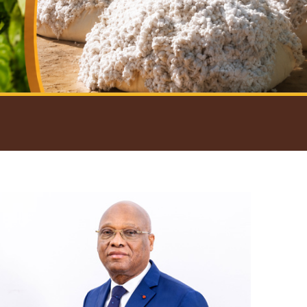
introductif du Gouverneur
Open
configuration
options