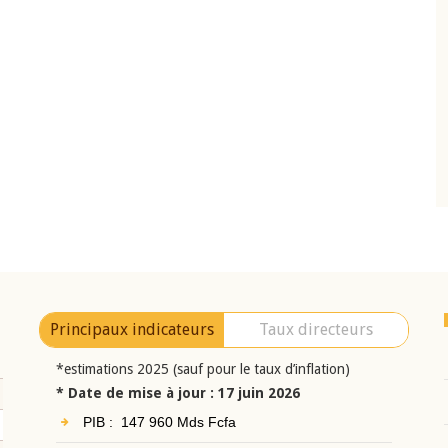
10 juin 2026
eur Jean-
Allocution d'ouverture du Comité de
a cérémonie de
Politique Monétaire de la BCEAO du 10 jui
uel 2025 de la
2026, prononcée par son Président
Monsieur Jean-Claude Kassi BROU
Principaux indicateurs
Taux directeurs
*estimations 2025 (sauf pour le taux d’inflation)
* Date de mise à jour : 17 juin 2026
PIB : 147 960 Mds Fcfa