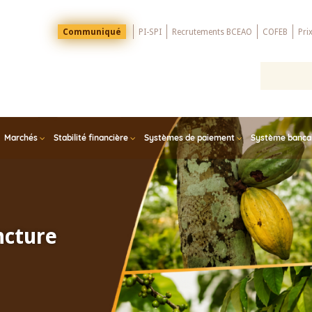
Menu
Communiqué
PI-SPI
Recrutements BCEAO
COFEB
Pri
Top
Marchés
Stabilité financière
Systèmes de paiement
Système bancair
ncture