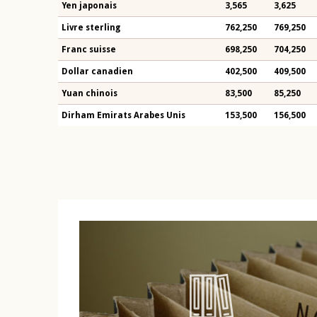
Yen japonais
3,565
3,625
Livre sterling
762,250
769,250
Franc suisse
698,250
704,250
Dollar canadien
402,500
409,500
Yuan chinois
83,500
85,250
Dirham Emirats Arabes Unis
153,500
156,500