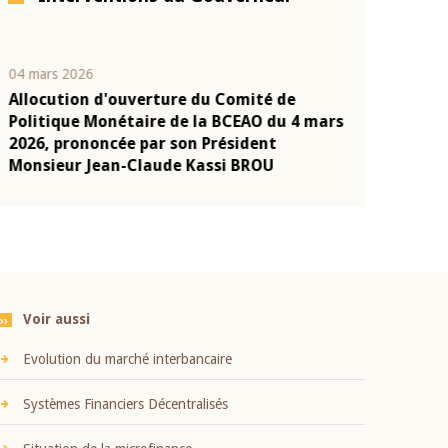
04 mars 2026
22 juillet 2026
Allocution d'ouverture du Comité de
Mot introduc
n
Politique Monétaire de la BCEAO du 4 mars
Claude Kassi
2026, prononcée par son Président
présentation
Monsieur Jean-Claude Kassi BROU
BCEAO
Voir aussi
Evolution du marché interbancaire
Systèmes Financiers Décentralisés