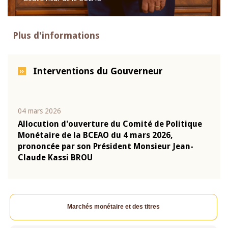
Plus d'informations
Interventions du Gouverneur
04 mars 2026
22 ju
que
Allocution d'ouverture du Comité de Politique
Mot 
Monétaire de la BCEAO du 4 mars 2026,
Kass
-
prononcée par son Président Monsieur Jean-
prés
Claude Kassi BROU
BCE
Marchés monétaire et des titres