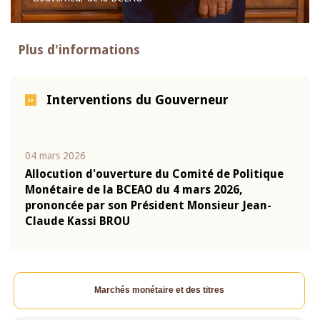
Plus d'informations
Interventions du Gouverneur
04 mars 2026
22 ju
que
Allocution d'ouverture du Comité de Politique
Mot 
Monétaire de la BCEAO du 4 mars 2026,
Kass
-
prononcée par son Président Monsieur Jean-
prés
Claude Kassi BROU
BCE
Marchés monétaire et des titres