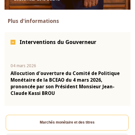
Plus d'informations
Interventions du Gouverneur
04 mars 2026
22 ju
que
Allocution d'ouverture du Comité de Politique
Mot 
Monétaire de la BCEAO du 4 mars 2026,
Kass
-
prononcée par son Président Monsieur Jean-
prés
Claude Kassi BROU
BCE
Marchés monétaire et des titres