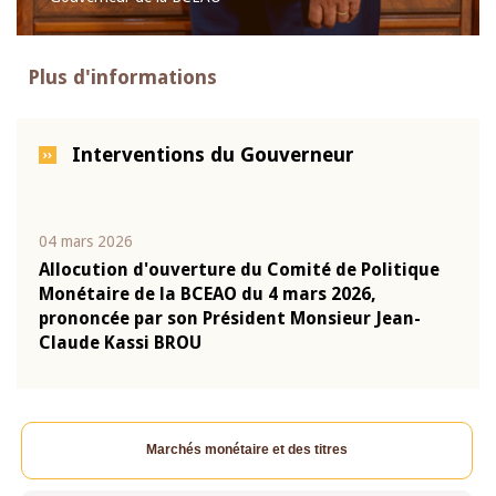
Plus d'informations
Interventions du Gouverneur
04 mars 2026
22 ju
que
Allocution d'ouverture du Comité de Politique
Mot 
Monétaire de la BCEAO du 4 mars 2026,
Kass
-
prononcée par son Président Monsieur Jean-
prés
Claude Kassi BROU
BCE
Marchés monétaire et des titres