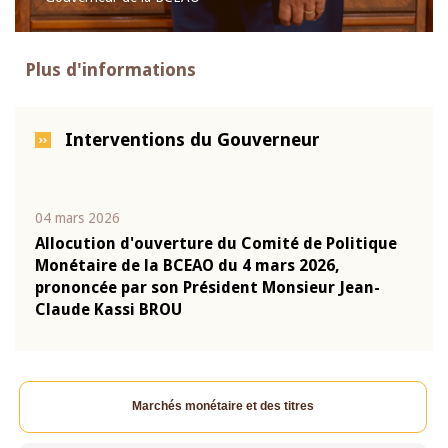
Plus d'informations
Interventions du Gouverneur
04 mars 2026
22 ju
que
Allocution d'ouverture du Comité de Politique
Mot 
Monétaire de la BCEAO du 4 mars 2026,
Kass
-
prononcée par son Président Monsieur Jean-
prés
Claude Kassi BROU
BCE
Marchés monétaire et des titres