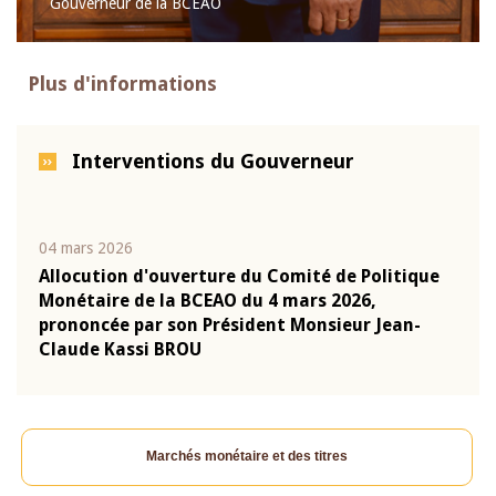
Gouverneur de la BCEAO
Plus d'informations
Interventions du Gouverneur
04 mars 2026
22 ju
que
Allocution d'ouverture du Comité de Politique
Mot 
Monétaire de la BCEAO du 4 mars 2026,
Kass
-
prononcée par son Président Monsieur Jean-
prés
Claude Kassi BROU
BCE
Marchés monétaire et des titres