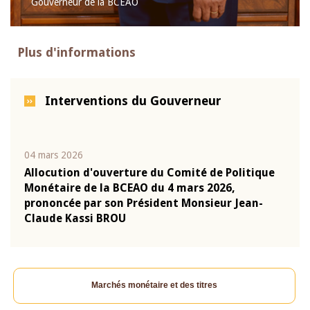
Gouverneur de la BCEAO
Plus d'informations
Interventions du Gouverneur
04 mars 2026
22 ju
que
Allocution d'ouverture du Comité de Politique
Mot 
Monétaire de la BCEAO du 4 mars 2026,
Kass
-
prononcée par son Président Monsieur Jean-
prés
Claude Kassi BROU
BCE
Marchés monétaire et des titres