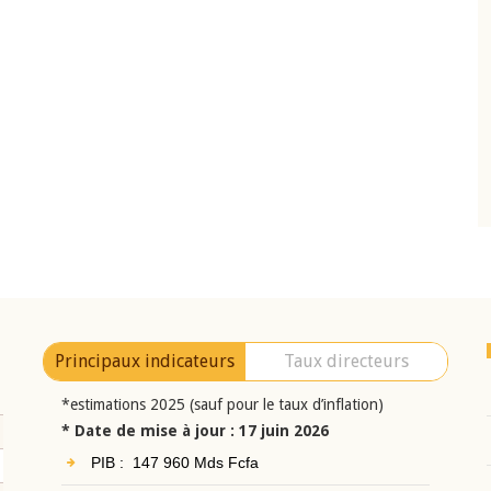
10 juin 2026
eur Jean-
Allocution d'ouverture du Comité de
a cérémonie de
Politique Monétaire de la BCEAO du 10 jui
uel 2025 de la
2026, prononcée par son Président
Monsieur Jean-Claude Kassi BROU
Principaux indicateurs
Taux directeurs
*estimations 2025 (sauf pour le taux d’inflation)
* Date de mise à jour : 17 juin 2026
PIB : 147 960 Mds Fcfa