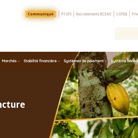
Menu
Communiqué
PI-SPI
Recrutements BCEAO
COFEB
Pri
Top
Marchés
Stabilité financière
Systèmes de paiement
Système bancair
ncture