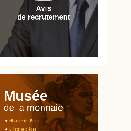
Avis
de recrutement
d
Musée
de la monnaie
Histoire du Franc
Billets et pièces