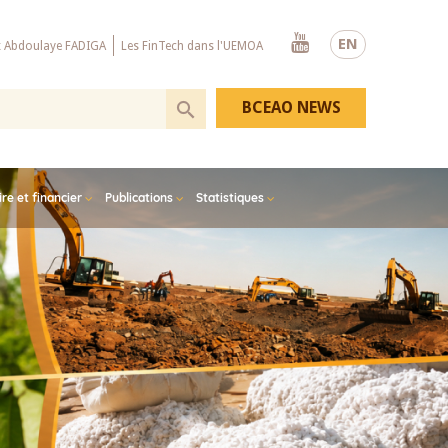
Youtube
EN
x Abdoulaye FADIGA
Les FinTech dans l'UEMOA
BCEAO NEWS
e et financier
Publications
Statistiques