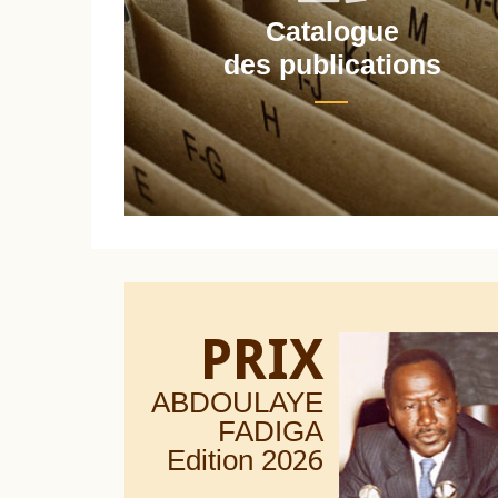
Catalogue
nt
des publications
PRIX
ABDOULAYE
FADIGA
Edition 20
26