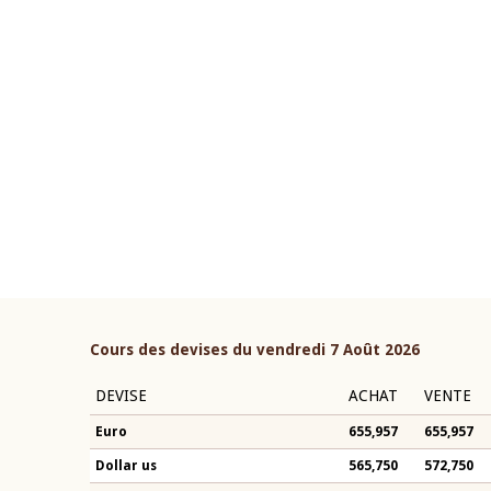
22 juillet 2026
ouverture du Comité de
Mot introductif du Gouvern
étaire de la BCEAO du 4 mars
Claude Kassi BROU lors de l
ée par son Président
présentation du rapport ann
n-Claude Kassi BROU
BCEAO
Cours des devises du vendredi 7 Août 2026
DEVISE
ACHAT
VENTE
Euro
655,957
655,957
Dollar us
565,750
572,750