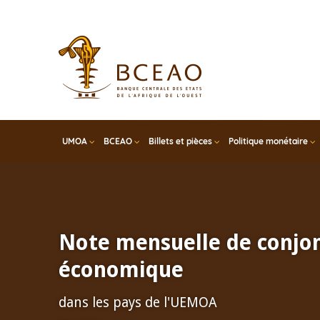
Skip
to
main
content
UMOA
BCEAO
Billets et pièces
Politique monétaire
Note mensuelle de conjo
économique
dans les pays de l'UEMOA