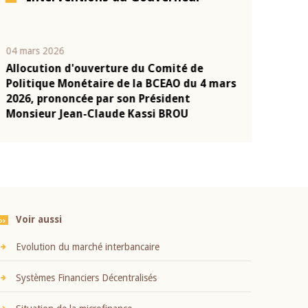
04 mars 2026
22 juillet 2026
Allocution d'ouverture du Comité de
Mot introduc
n
Politique Monétaire de la BCEAO du 4 mars
Claude Kassi
2026, prononcée par son Président
présentation
Monsieur Jean-Claude Kassi BROU
BCEAO
Voir aussi
Evolution du marché interbancaire
Systèmes Financiers Décentralisés