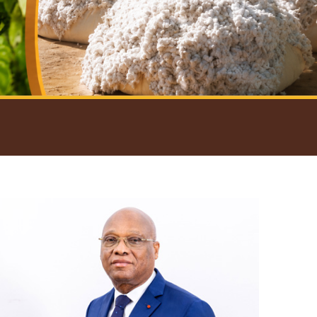
introductif du Gouverneur
Open
configuration
options