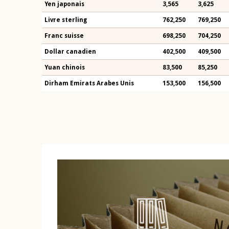
Yen japonais
3,565
3,625
Livre sterling
762,250
769,250
Franc suisse
698,250
704,250
Dollar canadien
402,500
409,500
Yuan chinois
83,500
85,250
Dirham Emirats Arabes Unis
153,500
156,500