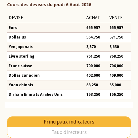
Cours des devises du jeudi 6 Août 2026
DEVISE
ACHAT
VENTE
Euro
655,957
655,957
Dollar us
564,750
571,750
Yen japonais
3,570
3,630
Livre sterling
761,250
768,250
Franc suisse
700,000
706,000
Dollar canadien
402,000
409,000
Yuan chinois
83,250
85,000
Dirham Emirats Arabes Unis
153,250
156,250
Principaux indicateurs
Taux directeurs