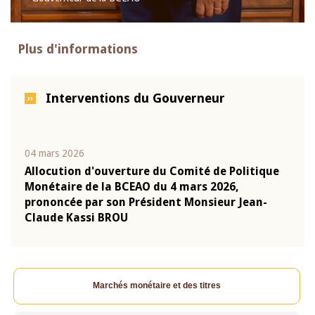
Plus d'informations
Interventions du Gouverneur
04 mars 2026
22 ju
que
Allocution d'ouverture du Comité de Politique
Mot 
Monétaire de la BCEAO du 4 mars 2026,
Kass
-
prononcée par son Président Monsieur Jean-
prés
Claude Kassi BROU
BCE
Marchés monétaire et des titres