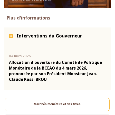
Plus d'informations
Interventions du Gouverneur
04 mars 2026
22 ju
que
Allocution d'ouverture du Comité de Politique
Mot 
Monétaire de la BCEAO du 4 mars 2026,
Kass
-
prononcée par son Président Monsieur Jean-
prés
Claude Kassi BROU
BCE
Marchés monétaire et des titres