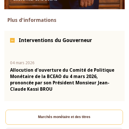
Plus d'informations
Interventions du Gouverneur
04 mars 2026
22 ju
que
Allocution d'ouverture du Comité de Politique
Mot 
Monétaire de la BCEAO du 4 mars 2026,
Kass
-
prononcée par son Président Monsieur Jean-
prés
Claude Kassi BROU
BCE
Marchés monétaire et des titres