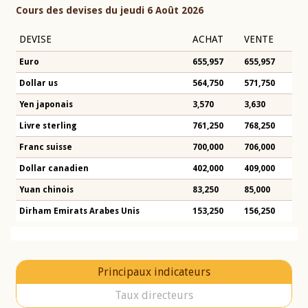
Cours des devises du jeudi 6 Août 2026
DEVISE
ACHAT
VENTE
Euro
655,957
655,957
Dollar us
564,750
571,750
Yen japonais
3,570
3,630
Livre sterling
761,250
768,250
Franc suisse
700,000
706,000
Dollar canadien
402,000
409,000
Yuan chinois
83,250
85,000
Dirham Emirats Arabes Unis
153,250
156,250
Principaux indicateurs
Taux directeurs